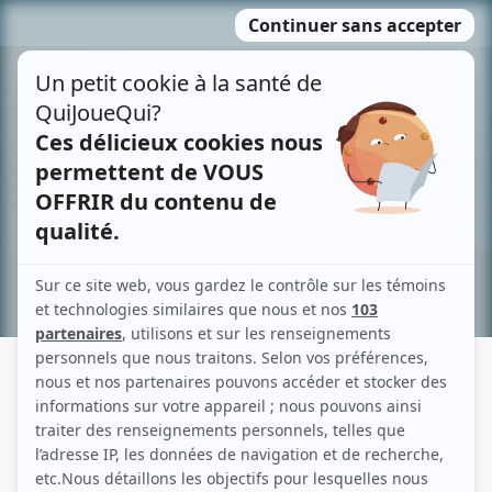
Passer
MENU
au
contenu
Recherche avancée »
CAROLE NADEAU
Liens
Fiche de Carole Nadeau sur Showbizz.net