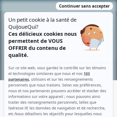
Passer
MENU
au
contenu
Recherche avancée »
CARMEN DUBOIS
Liens
Fiche de Carmen Dubois sur Showbizz.net