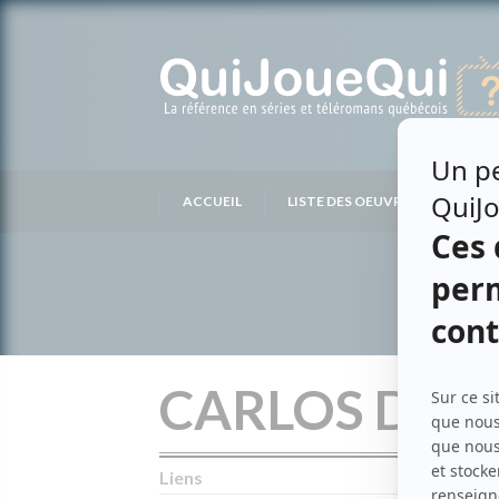
Passer
au
contenu
ACCUEIL
LISTE DES OEUVRES
LIS
CARLOS DAV
Liens