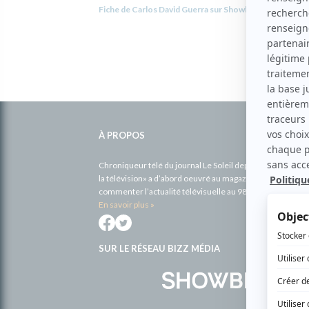
Fiche de Carlos David Guerra sur Showbizz.net
Informations
complémentaires
À PROPOS
Chroniqueur télé du journal Le Soleil depuis 2001, Richa
la télévision» a d’abord oeuvré au magazine TV Hebdo de 
commenter l’actualité télévisuelle au 98,5.
En savoir plus »
SUR LE RÉSEAU BIZZ MÉDIA