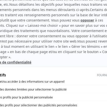
10-07 : L'affaire Kafka
(
Cobra
)
rd Therrien carbure à son petit écran. Celui qu’on surnomme parfois «l’encyclopédie 
1996 à 2001. Sa spécialité: la télé québécoise. On peut l’entendre régulièrement