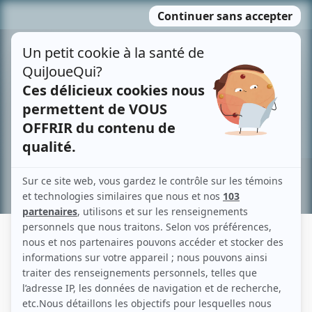
Passer
MENU
au
contenu
Recherche avancée »
BRUNO CYR
Liens
Fiche de Bruno Cyr sur Showbizz.net