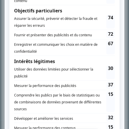
PLAN DU SITE
Accueil
Liste des oeuvres
Liste des comédiens
Recherche avancée
À propos
Nous contacter
Termes et conditions
Politique de confidentialité
Gestion du consentement