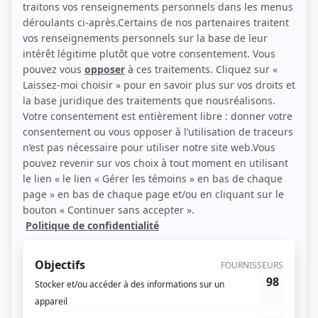
(Source: Happy Geeks Media / Elizabeth Lepage-Boily)
Liens
Fiche de Bruno Blanchet sur Showbizz.net
Personnages
Le Plateau
(
Robert Gascon
)
Radio Enfer
(
Gontrand Galgouri
)