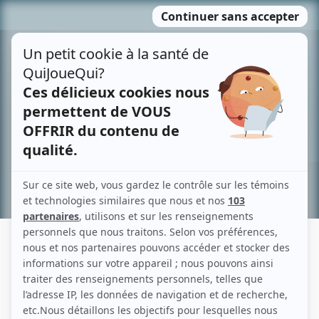
Passer
MENU
au
contenu
Recherche avancée »
BRIAN DONOVAN
Liens
Fiche de Brian Donovan sur Showbizz.net