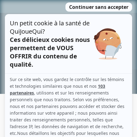
Passer
MENU
au
contenu
Recherche avancée »
BERNARD FRESSON
Liens
Fiche de Bernard Fresson sur Showbizz.net