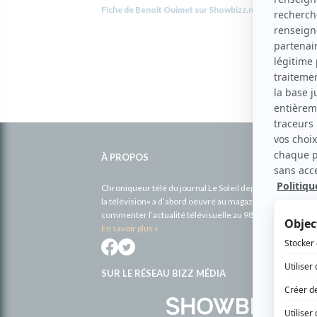
Fiche de Benoit Ouimet sur Showbizz.net
Informations
complémentaires
À PROPOS
Chroniqueur télé du journal Le Soleil depuis 2001, Richa
la télévision» a d’abord oeuvré au magazine TV Hebdo de 
commenter l’actualité télévisuelle au 98,5.
En savoir plus »
SUR LE RÉSEAU BIZZ MÉDIA