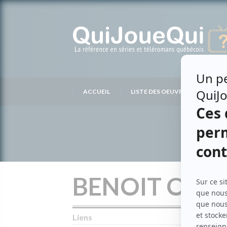
Passer
au
contenu
ACCUEIL
LISTE DES OEUVRES
LIS
BENOIT OUI
Liens