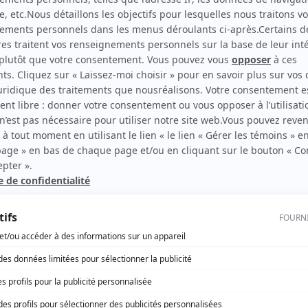
La galère
(
Vendeur boutique mariée
2010
)
Moi et l'autre... II
(
Policier
)
rd Therrien carbure à son petit écran. Celui qu’on surnomme parfois «l’encyclopédie 
1996 à 2001. Sa spécialité: la télé québécoise. On peut l’entendre régulièrement