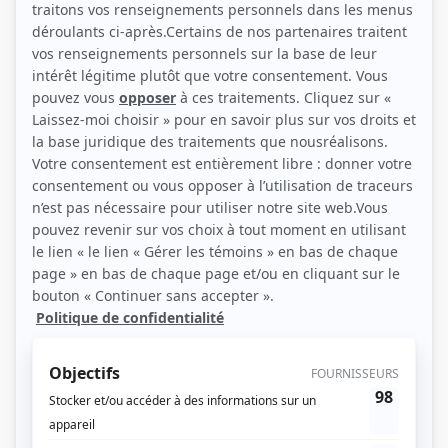
(Source: Showbizz.net / Annie Diotte)
Liens
Fiche de Benoît Gagnon sur Showbizz.net
Personnages
Taxi 0-22
(
Benoît Gagnon
)