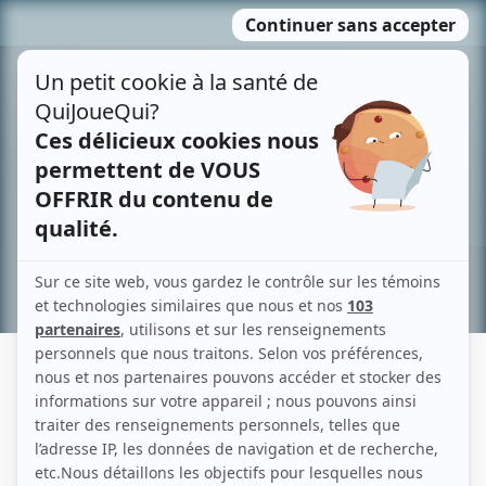
Passer
MENU
au
contenu
Recherche avancée »
BENOÎT GAGNON