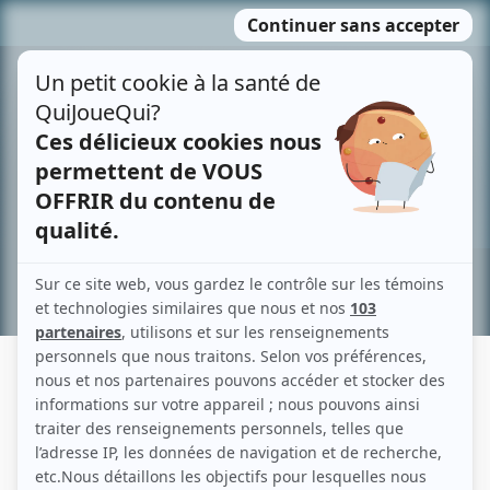
Passer
MENU
au
contenu
Recherche avancée »
BEN GIRARD
Liens
Fiche de Ben Girard sur Showbizz.net