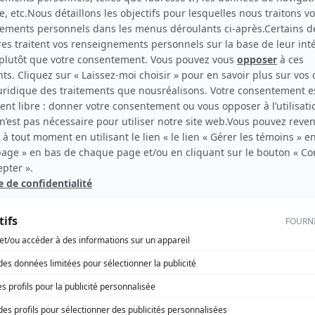
Les nouvelles aventures des Intrépides
(
Amie d'Élise
)
rd Therrien carbure à son petit écran. Celui qu’on surnomme parfois «l’encyclopédie 
1996 à 2001. Sa spécialité: la télé québécoise. On peut l’entendre régulièrement