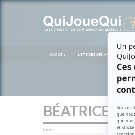
Passer
au
contenu
ACCUEIL
LISTE DES OEUVRES
LIS
BÉATRICE R
Liens