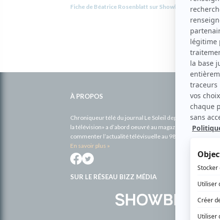
Fiche de Béatrice Rosenblatt sur Showbizz.net
Informations
complémentaires
À PROPOS
Chroniqueur télé du journal Le Soleil depuis 2001, Richa
la télévision» a d’abord oeuvré au magazine TV Hebdo de 
commenter l’actualité télévisuelle au 98,5.
En savoir plus »
SUR LE RÉSEAU BIZZ MÉDIA