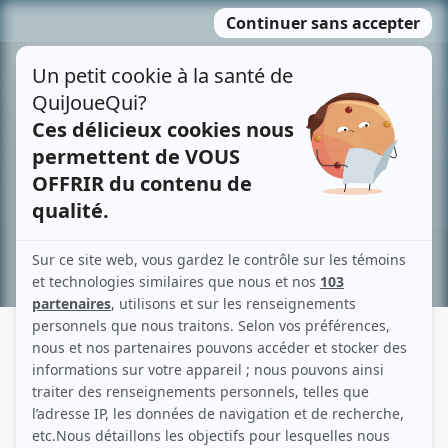
Passer
MENU
au
contenu
Recherche avancée »
BARRY A. TAYLOR
Liens
Fiche de Barry A. Taylor sur Showbizz.net