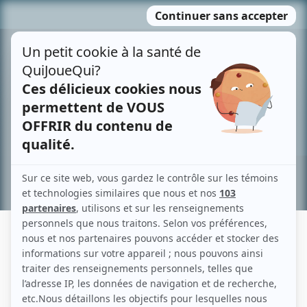
Passer
MENU
au
contenu
Recherche avancée »
BABS GADBOIS
Liens
Fiche de Babs Gadbois sur Showbizz.net