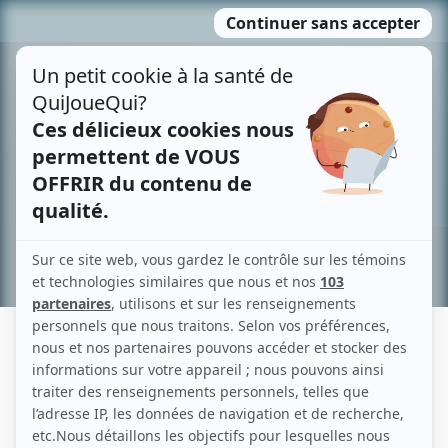
Passer
MENU
au
contenu
Recherche avancée »
AUDREY COUTURIER
Liens
Fiche de Audrey Couturier sur Showbizz.net