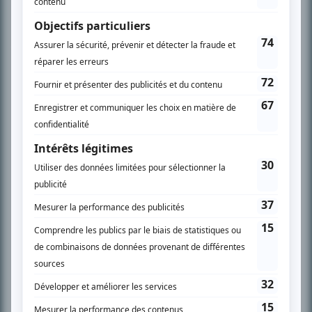
À PROPOS
Chroniqueur télé du journal Le Soleil depuis 2001, Richard Therrien carbure à
son petit écran. Celui qu’on surnomme parfois «l’encyclopédie de la
télévision» a d’abord oeuvré au magazine TV Hebdo de 1996 à 2001. Sa
spécialité: la télé québécoise. On peut l’entendre régulièrement commenter
l’actualité télévisuelle au 98,5.
En savoir plus »
SUR LE RÉSEAU BIZZ MÉDIA
PLAN DU SITE
Accueil
Liste des oeuvres
Liste des comédiens