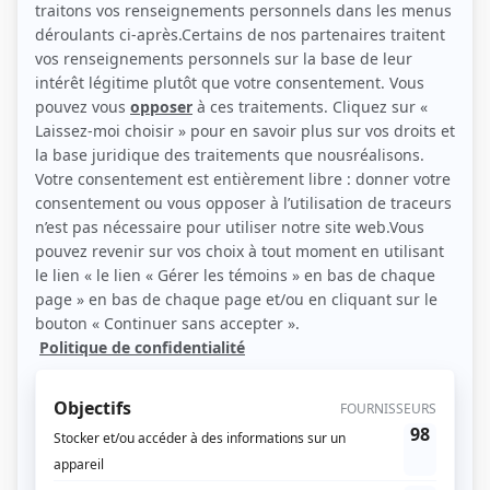
(Source: Photo: Agence artistique Valérie de Launière)
Liens
Fiche de Antoine Portelance sur Showbizz.net
Personnages
Lou et Sophie
(
Père
)
Les Révoltés
(
Enquêteur
)
Les honorables
(
Enquêteur Cardin
)
Fugueuse
(
Patrouilleur
)
Faits divers
(
Georges
2018
)