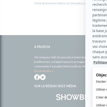
Fiche de Antoine Matte sur Showbizz.net
Informations
complémentaires
À PROPOS
Chroniqueur télé du journal Le Soleil depuis 2001, Richa
la télévision» a d’abord oeuvré au magazine TV Hebdo de 
commenter l’actualité télévisuelle au 98,5.
En savoir plus »
SUR LE RÉSEAU BIZZ MÉDIA