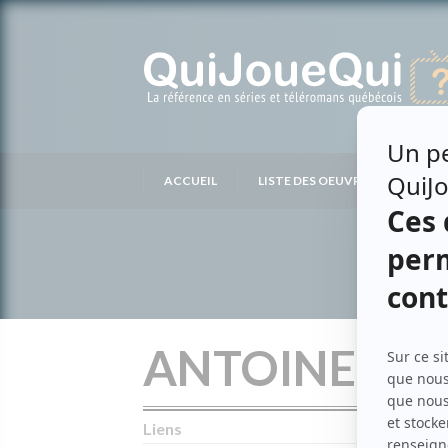
Passer
au
contenu
ACCUEIL
LISTE DES OEUVRES
LIS
ANTOINE MA
Liens