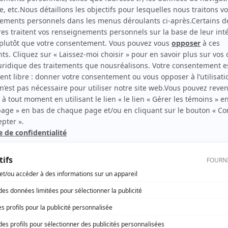
Les beaux malaises
(
Jason et Émile
)
rd Therrien carbure à son petit écran. Celui qu’on surnomme parfois «l’encyclopédie 
1996 à 2001. Sa spécialité: la télé québécoise. On peut l’entendre régulièrement