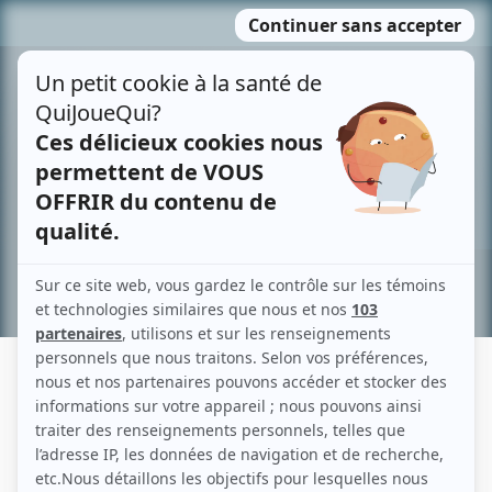
Passer
MENU
au
contenu
Recherche avancée »
ANTHONY COURCY
Liens
Fiche de Anthony Courcy sur Showbizz.net