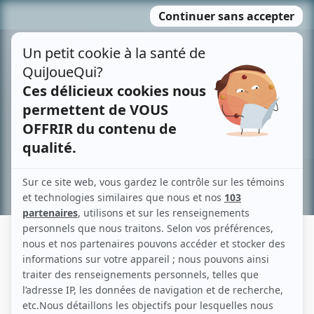
Passer
MENU
au
contenu
Recherche avancée »
ANNIE LEFEBVRE
Liens
Fiche de Annie Lefebvre sur Showbizz.net