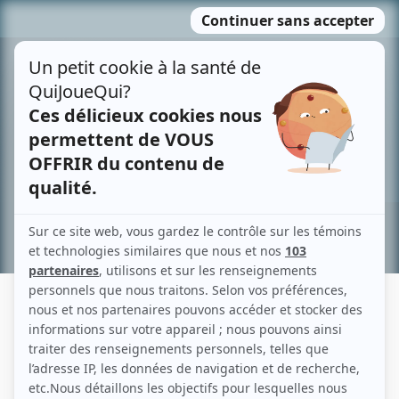
Passer
MENU
au
contenu
Recherche avancée »
ANNE-SYLVIE GOSSELIN
Liens
Fiche de Anne-Sylvie Gosselin sur Showbizz.net