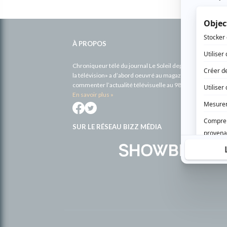
Informations
complémentaires
À PROPOS
Chroniqueur télé du journal Le Soleil depuis 2001, Richa
la télévision» a d’abord oeuvré au magazine TV Hebdo de 
commenter l’actualité télévisuelle au 98,5.
En savoir plus »
SUR LE RÉSEAU BIZZ MÉDIA