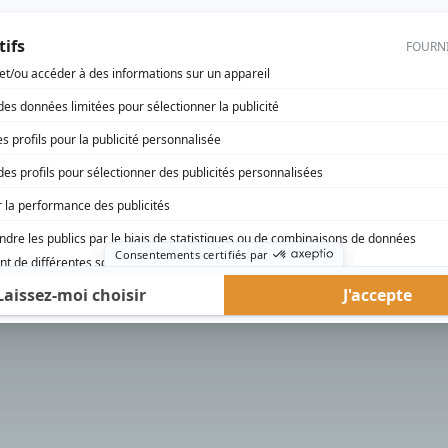
rd Therrien carbure à son petit écran. Celui qu’on surnomme parfois «l’encyclopédie 
1996 à 2001. Sa spécialité: la télé québécoise. On peut l’entendre régulièrement