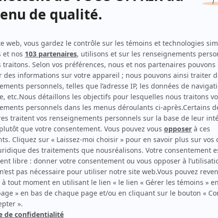
Le sorcier
(
Soeur surveillante
)
Blanche
(
Rose-Aimée Demers
)
Sous un ciel variable
(
Voix de Viviane Lavoie
)
Watatatow
(
Carole Bélanger
)
Les dernières fougères
(
Catherine Brodeur
)
Jeux de société
(
Lorraine Chevry
)
La clé des champs
(
Françoise Leclerc
)
À voix basse
(
Nathalie
)
Place du fondateur
(
Marguerite Lafleur
)
Bien dans sa peau
(
Rôle inconnu
)
Quinze ans plus tard
(
Ghislaine
)
Rosa
(
Ange-Aimé Phalangette
)
La Petite Patrie
(
Religieuse
)
Quelle famille!
(
Marcelle Dubuc
)