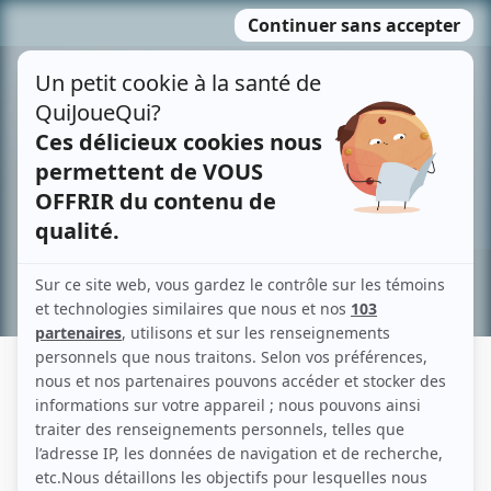
Passer
MENU
au
contenu
Recherche avancée »
ANGELICA GENTILE
Liens
Fiche de Angelica Gentile sur Showbizz.net