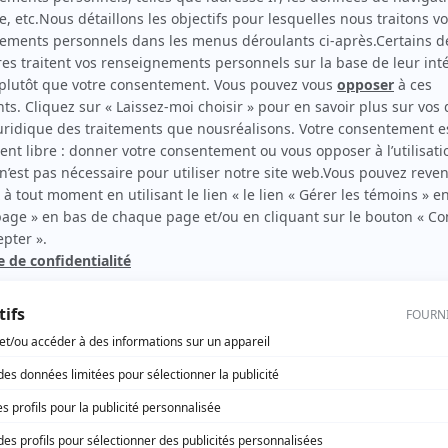
Jean Duceppe
(
Roger Baulu
)
rd Therrien carbure à son petit écran. Celui qu’on surnomme parfois «l’encyclopédie 
1996 à 2001. Sa spécialité: la télé québécoise. On peut l’entendre régulièrement