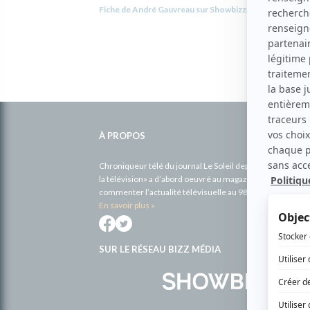
Fiche de André Gauvreau sur Showbizz.net
Informations
complémentaires
À PROPOS
Chroniqueur télé du journal Le Soleil depuis 2001, Richa
la télévision» a d’abord oeuvré au magazine TV Hebdo de 
commenter l’actualité télévisuelle au 98,5.
En savoir plus »
SUR LE RÉSEAU BIZZ MÉDIA