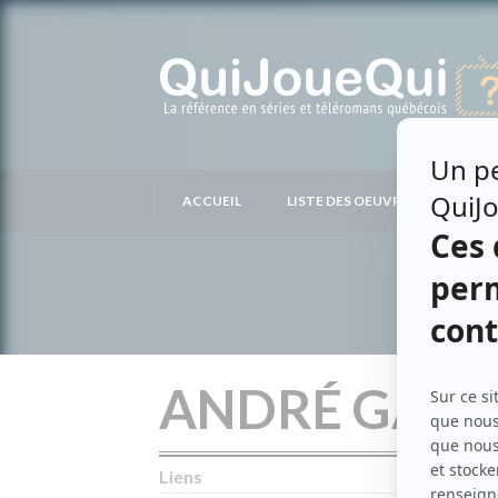
Passer
au
contenu
ACCUEIL
LISTE DES OEUVRES
LIS
ANDRÉ GAU
Liens