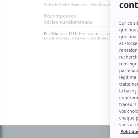
Fiche de André Gagnon sur Showbizz.net
Récompenses
Séries ou téléromans
Prix Gémeaux 1988 - Meilleure musique originale émiss
ou série toutes catégories - Des dames de coeur
Informations
complémentaires