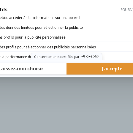
rd Therrien carbure à son petit écran. Celui qu’on surnomme parfois «l’encyclopédie 
1996 à 2001. Sa spécialité: la télé québécoise. On peut l’entendre régulièrement