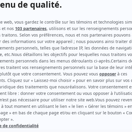
Juliette Pomerleau
Musicien
Les Machos
Musicien
Un signe de feu
Musicien
Des dames de coeur
Musicien
ion
Cyrano de Bergerac
Musicien
La céleste bicyclette
Musicien
Scénario: Échec et mat
Musicien
Napoléon unique
Musicien
Les Forges de Saint-Maurice
Musicien
À la branche d'Olivier
Musicien
La souris verte
Musicien