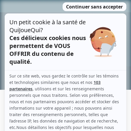
Passer
MENU
au
contenu
Recherche avancée »
ANDRÉ GAGNÉ
Liens
Fiche de André Gagné sur Showbizz.net