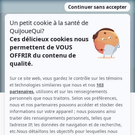
Passer
MENU
au
contenu
Recherche avancée »
ANA SINAÏ
Liens
Fiche de Ana Sinaï sur Showbizz.net