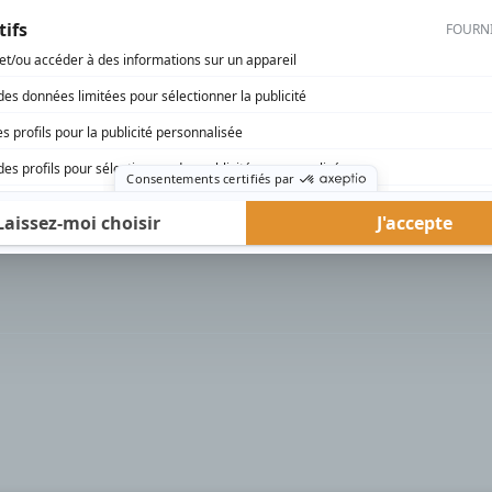
rd Therrien carbure à son petit écran. Celui qu’on surnomme parfois «l’encyclopédie 
1996 à 2001. Sa spécialité: la télé québécoise. On peut l’entendre régulièrement