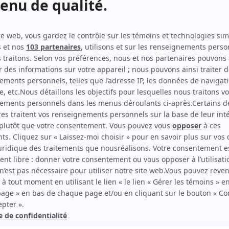
FranCoeur
(
Émilie Drolet
)