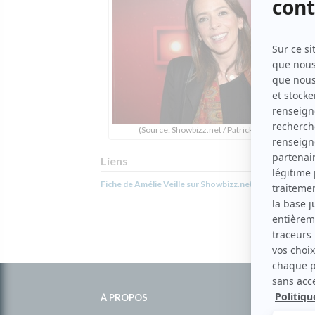
(Source: Showbizz.net / Patrick Lamarche)
Liens
Fiche de Amélie Veille sur Showbizz.net
Informations
complémentaires
À PROPOS