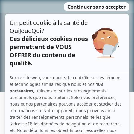
Passer
MENU
au
contenu
Recherche avancée »
AMÉLIE RICHER
Liens
Fiche de Amélie Richer sur Showbizz.net