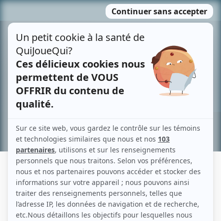
Passer
MENU
au
contenu
Recherche avancée »
ALISA PYSAREVA
Liens
Fiche de Alisa Pysareva sur Showbizz.net