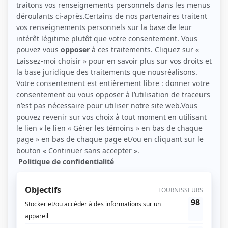
(Source: S. Gauvin / ICI Télé)
Liens
Fiche de Alicia Scalzo-Chrétien sur Showbizz.net
Personnages
Mea Culpa
(
Alicia
2026
)
Avant le crash
(
Alice
)