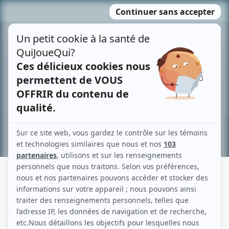
Passer
MENU
au
contenu
Recherche avancée »
ALEXANDRE FRENETTE
Liens
Fiche de Alexandre Frenette sur Showbizz.net