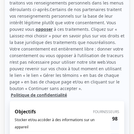
(Source: Showbizz.net / Patrick Lamarche)
Liens
Fiche de Alexandre Da Costa sur Showbizz.net
Personnages
Les Intrépides
(
Alexandre
)