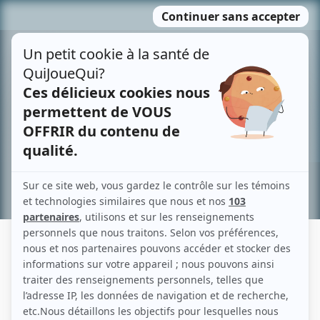
Passer
MENU
au
contenu
Recherche avancée »
ALEXANDRE BERGERON
Liens
Fiche de Alexandre Bergeron sur Showbizz.net