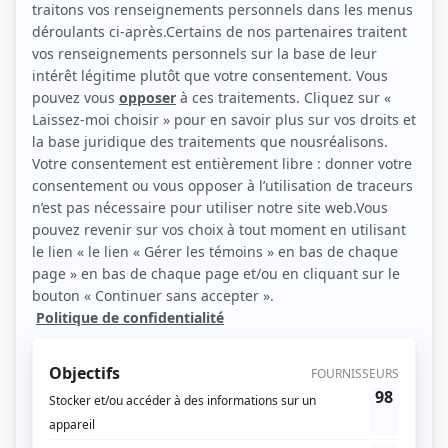
(Source: Radio-Canada)
Liens
Fiche de Alex Barima sur Showbizz.net
Personnages
Lakay Nou
(
Antoine Bergeron-Morin
2024
-
)
Toute la vie
(
Dovis Coulombe
2021
)