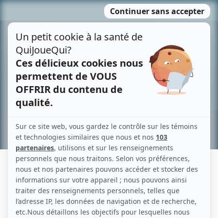
Passer
MENU
au
contenu
Recherche avancée »
ALEX BARIMA