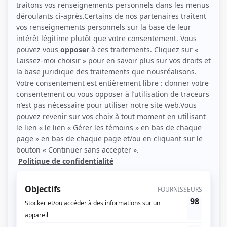
(Source: Eric Myre / Radio-Canada)
Liens
Fiche de Alejandro Muller Sallas sur Showbizz.net
Personnages
Dérive
(
Éric Barillo, jeune
)
Doute raisonnable
(
Diego Suarez
2026
)