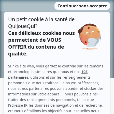
Passer
MENU
au
contenu
Recherche avancée »
ALAIN BERTRAND
Liens
Fiche de Alain Bertrand sur Showbizz.net