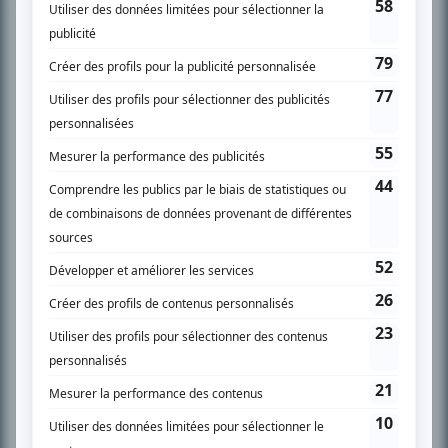
télévision» a d’abord oeuvré au magazine TV Hebdo de 1996 à 2001. Sa
spécialité: la télé québécoise. On peut l’entendre régulièrement commenter
l’actualité télévisuelle au 98,5.
En savoir plus »
SUR LE RÉSEAU BIZZ MÉDIA
PLAN DU SITE
Accueil
Liste des oeuvres
Liste des comédiens
Recherche avancée
À propos