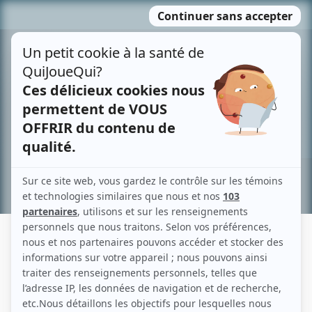
Passer
MENU
au
contenu
Recherche avancée »
AL VANDECRUYS
Liens
Fiche de Al Vandecruys sur Showbizz.net