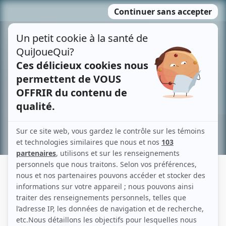
Passer
MENU
au
contenu
Recherche avancée »
AIMÉ MAJOR
Liens
Fiche de Aimé Major sur Showbizz.net