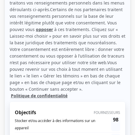
Personnages
La pépinière
(
Acheteur
)
La feuille d'érable
(
Anabichou
)
D'Iberville
(
Rôle inconnu
)
Kanawio
(
Iaekens
)
La plus belle de céans
(
Rôle inconnu
)
Marie-Didace
(
Directeur du Sorellois
)
Quatuor: Quand nous serons à la Manouan
(
Jim Ottawa
)
Beau temps, mauvais temps
(
Rôle inconnu
)
Cap-aux-Sorciers
(
Daniel
)
Le Survenant
(
Directeur du Sorellois
)
La feuille au vent
(
Denis Longpré
)
Le pays du sourire
(
Gustave
)