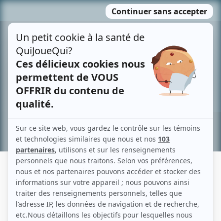
Passer
MENU
au
contenu
Recherche avancée »
ABRIL CLOSS
Liens
Fiche de Abril Closs sur Showbizz.net