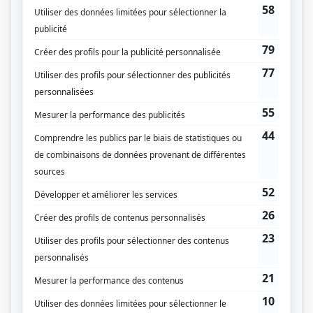
Genre
Téléthéâtre ou dramatique
Réalisation
André Bousquet
Textes
Francine Ruel
Pierre Curzi
Compagnie de production
Société Radio-Canada
Diffuseur(s)
Radio-Canada
Dates de diffusion
Le 13 février 1983