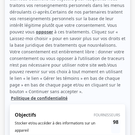
Michelle Léger et Pierre Curzi (Photo: Ici Radio-Canada)
Description sommaire de l'histoire
La solitude. Une femme. Un homme. Deux mo­nologues. Elle souffre d'être
seule, lui de ne l'être pas. Les chimères de l'une sont-elles plus saugrenues
que les délires de l'autre?
(Source: Ici Radio-Canada)
Liens
Fiche de
Un chemin perdu d'avance
sur Showbizz.net