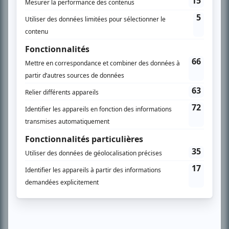
Chroniqueur télé du journal Le Soleil depuis 2001, Richard Therrien carbure à
son petit écran. Celui qu’on surnomme parfois «l’encyclopédie de la
télévision» a d’abord oeuvré au magazine TV Hebdo de 1996 à 2001. Sa
spécialité: la télé québécoise. On peut l’entendre régulièrement commenter
l’actualité télévisuelle au 98,5.
En savoir plus »
SUR LE RÉSEAU BIZZ MÉDIA
PLAN DU SITE
Accueil
Liste des oeuvres
Liste des comédiens
Recherche avancée