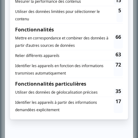
télévision» a d’abord oeuvré au magazine TV Hebdo de 1996 à 2001. Sa
spécialité: la télé québécoise. On peut l’entendre régulièrement commenter
l’actualité télévisuelle au 98,5.
En savoir plus »
SUR LE RÉSEAU BIZZ MÉDIA
PLAN DU SITE
Accueil
Liste des oeuvres
Liste des comédiens
Recherche avancée
À propos