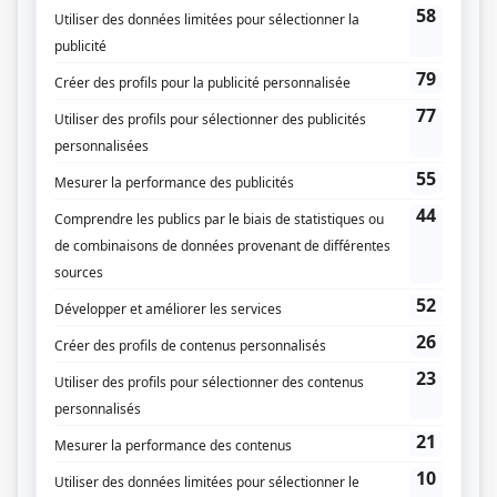
Genre
Documentaire
Animation
Régis Labeaume
Réalisation
Érika Reyburn
Scénarisation
Érika Reyburn
Production
Mathilde Boucher-McGraw
Mathew Mckinnon
Production exécutive
Benoit Clermont
Nancy Charest