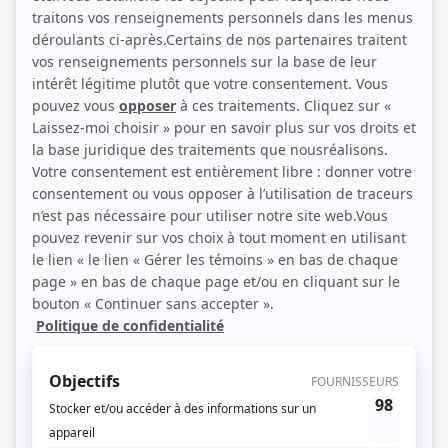
(Source: Télé-Québec)
Description sommaire de l'histoire
Capté devant public,
Mon Québec, c’est l’hiver
marie musique, histoire et nature
pour offrir une expérience riche et festive et ainsi fêter avec éclat l'hiver
québécois!
(Fourni par la production)
Liens
Fiche de
Mon Québec, c'est l'hiver
sur Showbizz.net
Genre