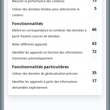
son petit écran. Celui qu’on surnomme parfois «l’encyclopédie de la
télévision» a d’abord oeuvré au magazine TV Hebdo de 1996 à 2001. Sa
spécialité: la télé québécoise. On peut l’entendre régulièrement commenter
l’actualité télévisuelle au 98,5.
En savoir plus »
SUR LE RÉSEAU BIZZ MÉDIA
PLAN DU SITE
Accueil
Liste des oeuvres
Liste des comédiens
Recherche avancée
À propos