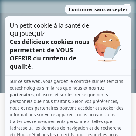
Passer
MENU
au
contenu
Recherche avancée »
MON QUÉBEC, C'EST L'HIVER