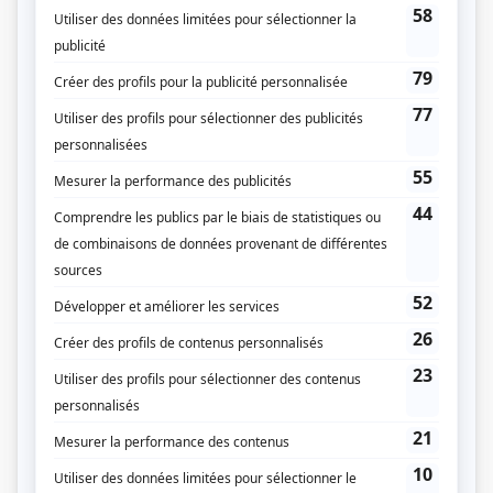
Variété
Animation
Fabien Cloutier
Invité.e.s
FouKi
Louis-Jean Cormier
Samian
Ariane Moffatt
Marie Denise Pelletier
Mélissa Bédard
Paul Piché
Sara Dufour
Diane Dufresne
Debbie Lynch-White
Compagnie de production
Productions Déferlantes