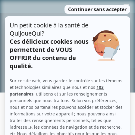
Passer
MENU
au
contenu
Recherche avancée »
MARY-MARY
Description sommaire de l'histoire
Bob, un éditeur new-yorkais, et Mary sont sur le point d'obtenir leur divorce
pour incompatibilité de caractère. Bob ne peut supporter la trop grande