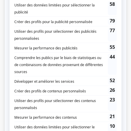
Diffuseur(s)
Radio-Canada
Dates de diffusion
Le 13 décembre 1970
Durée et heure de diffusion
1 épisode au total
Saison 1: Diffusée le dimanche à 20h30
(150 minutes)
Distribution
François Cartier
(
Bob
)
Patricia Nolin
(
Mary
)
Gisèle Dufour
(
Tiffany
)