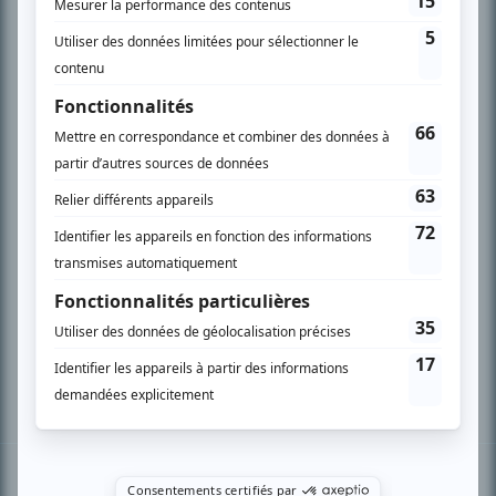
PLAN DU SITE
Accueil
Liste des oeuvres
Liste des comédiens
Recherche avancée
À propos
Nous contacter
Termes et conditions
Politique de confidentialité
Gestion du consentement