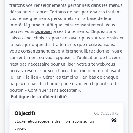
franchise et les mots d'esprit mal à propos de sa femme. Mary, de son côté,
trouve Bob trop logique et susceptible. Après de longs mois de séparation, les
ex-époux se retrouvent pour régler une question fiscale. D'après l'œuvre de
Jean Kerr.
(Source: Ici Radio-Canada)
Liens
Fiche de
Mary-Mary
sur Showbizz.net
Genre
Téléthéâtre ou dramatique
Réalisation
Jean Dumas
Textes
Marc-Gilbert Sauvajon
Compagnie de production
Société Radio-Canada