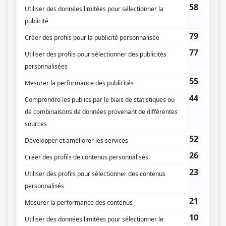
Fiche de
L'île
sur Showbizz.net
Genre
Série
Réalisation
François Leterrier
Textes
Bernard Revon
Robert Merle
Compagnie de production
Société Radio-Canada
TF1
Trinacra Films
Diffuseur(s)