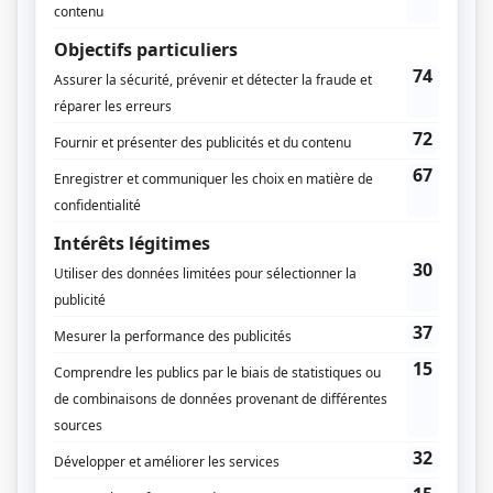
Radio-Canada
Dates de diffusion
Du 3 juin 1991 au 29 juillet 1991
Durée et heure de diffusion
7 épisodes au total
Saison 1: Diffusée chaque lundi à 20h00
(60 minutes)
Informations supplémentaires
Coproduction France-Canada
Distribution
Bruno Cremer
(
Lieutenant Richard Mason
)
Serge Dupire
(
Adam Purcell
)
Martin Lamotte
(
Mac Leod
)
Jean-Pierre Castaldi
(
Hunt
)