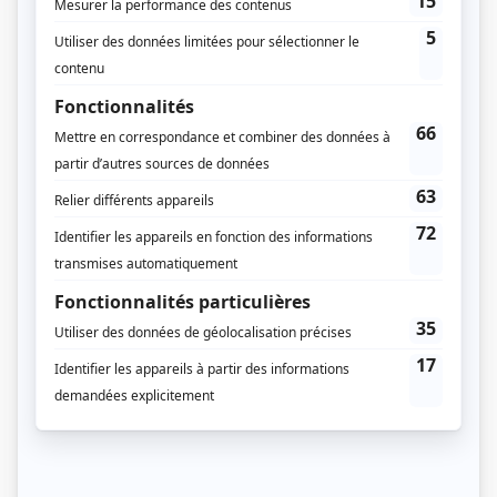
Jean-Louis Richard
(
Capitaine Burt
)
Gérard Darrieu
(
Boswell
)
Francis Reddy
(
Baker
)
Robert Rivard
(
Johnson
)
Hubert Loiselle
(
Smudge
)
Jim-Adhi Limas
(
White
)
Karina Lombard
(
Ivoa
)
Philippe Polet
(
Jones
)
John Mairai
(
Rôle inconnu
)
Raymond Graffe
(
Rôle inconnu
)
Léontine Holman
(
Rôle inconnu
)
Rosa Leverd
(
Rôle inconnu
)
Maurice Lenoir
(
Rôle inconnu
)
Mahéa Lichtle
(
Rôle inconnu
)
Mareva Mahutatua
(
Rôle inconnu
)