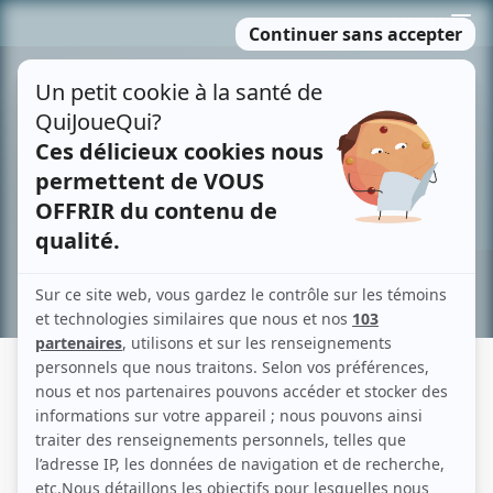
Passer
MENU
au
contenu
Recherche avancée »
L'ÎLE