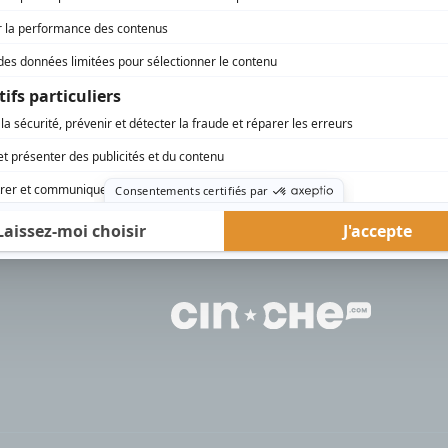
rd Therrien carbure à son petit écran. Celui qu’on surnomme parfois «l’encyclopédie 
1996 à 2001. Sa spécialité: la télé québécoise. On peut l’entendre régulièrement