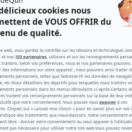
Nini Durand
(
Fée Ninon
)
Pierre Dagenais
(
L'ami Pierre
)
ets,
ois,
bec)