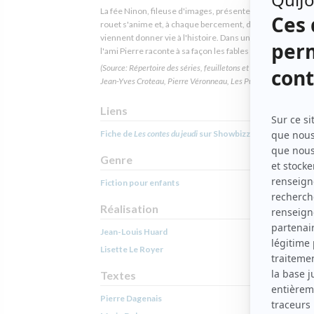
La fée Ninon, fileuse d'images, présente des contes. Son
rouet s'anime et, à chaque bercement, des illustrations
viennent donner vie à l'histoire. Dans une boutique de jou
l'ami Pierre raconte à sa façon les fables de La Fontaine.
(Source: Répertoire des séries, feuilletons et téléromans québéc
Jean-Yves Croteau, Pierre Véronneau, Les Publications du Qué
Liens
Fiche de
Les contes du jeudi
sur Showbizz.net
Genre
Fiction pour enfants
Réalisation
Jean-Louis Huard
Lisette Le Royer
Textes
Pierre Dagenais