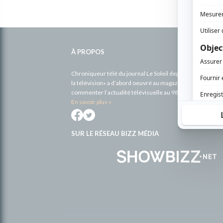
Informations
complémentaires
À PROPOS
Chroniqueur télé du journal Le Soleil depuis 2001, Richa
la télévision» a d’abord oeuvré au magazine TV Hebdo de 
commenter l’actualité télévisuelle au 98,5.
En savoir plus »
SUR LE RÉSEAU BIZZ MÉDIA