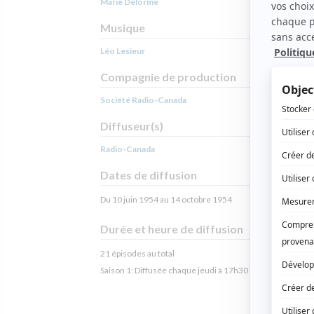
Marie Delorme
Musique
Léo Lesieur
Compagnie de production
Société Radio-Canada
Diffuseur(s)
Radio-Canada
Dates de diffusion
Du 10 juin 1954 au 14 octobre 1954
Durée et heure de diffusion
21 épisodes au total
Saison 1: Diffusée chaque jeudi à 17h30
(30 minutes)