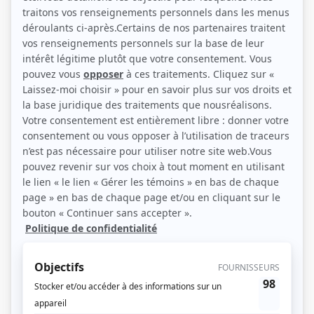
Marie Tifo et Rémy Girard (Photo: Radio-Canada)
Description sommaire de l'histoire
Claude, 23 ans, se destine à la vie d'écrivain. Il vient de compléter sa première
pièce dans laquelle iI met en scène les membres de sa famille, réglant ses
comptes avec son père et disant ce qui aurait du être dit beaucoup plus tôt.
Mais à quel prix?
(Source: Télé+)
Liens
Fiche de
Le vrai monde?
sur Showbizz.net