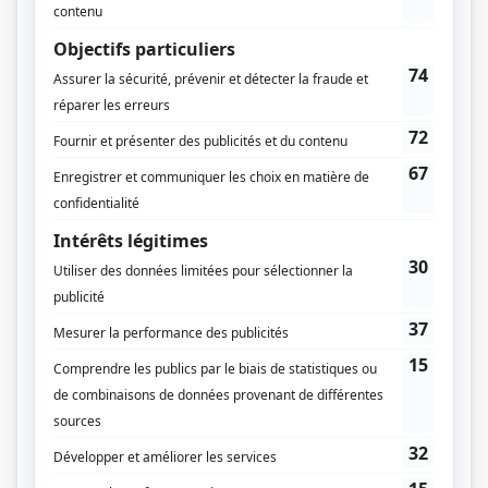
Le 3 novembre 1991
Durée et heure de diffusion
1 épisode au total
Saison 1: Diffusée le dimanche à 20h00
(120 minutes)
Distribution
Michel Poirier
(
Claude
)
Rita Lafontaine
(
Madeleine 1
)
Marie Tifo
(
Madeleine 2
)
Gilles Renaud
(
Alex 1
)
Rémy Girard
(
Alex 2
)
Sylvie Léonard
(
Mariette 1
)
Mireille Deyglun
(
Mariette 2
)