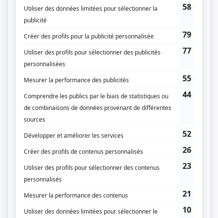
Genre
Téléthéâtre ou dramatique
Réalisation
Jean-Yves Laforce
Textes
Michel Tremblay
Musique
Michel-Charles Therrien
Compagnie de production
Société Radio-Canada
Diffuseur(s)
Radio-Canada
Dates de diffusion