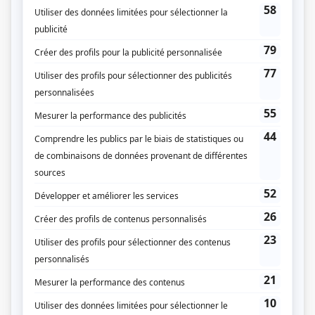
(Source: Répertoire des séries, feuilletons et téléromans québécois, Jean-Yves
Croteau, Pierre Véronneau, Les Publications du Québec)
Liens
Fiche de
Le Professeur Calculus
sur Showbizz.net
Genre
Fiction pour enfants
Réalisation
Rolland Guay
Maurice Falardeau
Textes
Roger Garand
Compagnie de production
Société Radio-Canada
Omega Production