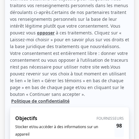
(Photo: Radio-Canada)
Description sommaire de l'histoire
Tout ne va pas pour le mieux dans le monde fabuleux des Crépinus. Le bon
professeur Calculus, savant d'une distraction légendaire, s'est mis en tête de
pacifier le pays. Mais il a fort à faire et rencontre beaucoup de mauvaise
volonté, surtout de la part du méchant professeur Microbos. Calculus
fréquente aussi un collègue, M. Herman, et le gentil Fracassé, voleur de son
état. Évidemment, il ne sort jamais sans être accompagné de son valet
Tricorne et de son autruche Isabelle.