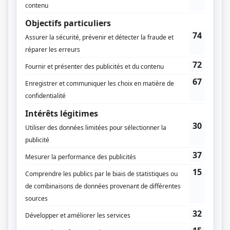
Diffuseur(s)
Radio-Canada
Dates de diffusion
Du 30 janvier 1960 au 17 juin 1961
Durée et heure de diffusion
50 épisodes au total
Saison 1: Diffusée chaque samedi à 14h00
(30 minutes)
Saison 2: Diffusée chaque samedi à 11h00
(30 minutes)
Distribution
André Cailloux
(
Voix du professeur Calculus
)
Paul Buissonneau
(
Voix du roi Pistachio VI
)
Marc Favreau
(
Voix de Tricorne
)