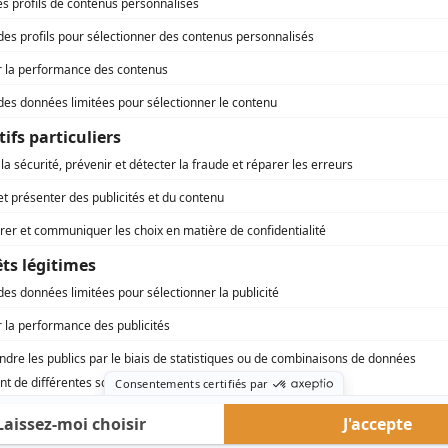
rd Therrien carbure à son petit écran. Celui qu’on surnomme parfois «l’encyclopédie 
1996 à 2001. Sa spécialité: la télé québécoise. On peut l’entendre régulièrement