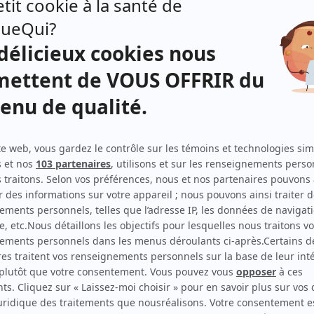
Jean Duceppe
(
Léopold
)
Jean Lajeunesse
(
Gérard
)
Monique Mercure
(
Jeanne
)
Jean-Louis Millette
(
Jérémie
)
Réjean Roy
(
Gustave
)
Juliette Huot
(
La mère
)
Marie-Claire Nolin
(
Suzanne
)
André Cartier
(
Lucky
)
Paul Guèvremont
(
Le père de Jeanne
)
Denise Pelletier
(
La mère de Jeanne
)
t
me,