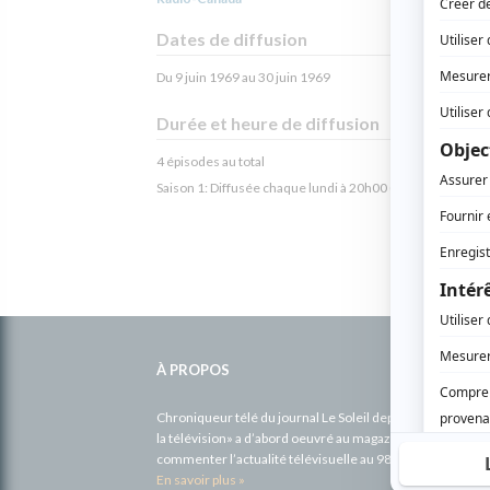
Dates de diffusion
Du 9 juin 1969 au 30 juin 1969
Durée et heure de diffusion
4 épisodes au total
Saison 1: Diffusée chaque lundi à 20h00
(30 minutes)
Informations
complémentaires
À PROPOS
Chroniqueur télé du journal Le Soleil depuis 2001, Richa
la télévision» a d’abord oeuvré au magazine TV Hebdo de 
commenter l’actualité télévisuelle au 98,5.
En savoir plus »