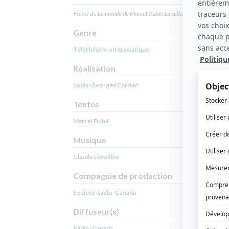
Fiche de
Le monde de Marcel Dubé: La cellule
sur Showbizz.
Genre
Téléthéâtre ou dramatique
Réalisation
Louis-Georges Carrier
Textes
Marcel Dubé
Musique
Claude Léveillée
Compagnie de production
Société Radio-Canada
Diffuseur(s)
Radio-Canada