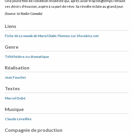
Une jeune fille de condition modeste qui, après avoir trop longtemps refoulé
ses désirs d'évasion, aspire à sa part de rêve. Sa révolte éclate au grand jour.
(Source: Ici Radio-Canada)
Liens
Fiche de
Le monde de Marcel Dubé: Florence
sur Showbizz.net
Genre
Téléthéâtre ou dramatique
Réalisation
Jean Faucher
Textes
Marcel Dubé
Musique
Claude Léveillée
Compagnie de production