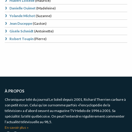
Hubert Loiselle
(
Maurice
)
Danielle Ouimet
(
Madeleine
)
Yolande Michot
(
Suzanne
)
Jean Duceppe
(
Gaston
)
Gisèle Schmidt
(
Antoinette
)
Robert Toupin
(
Pierre
)
Informations
complémentaires
À PROPOS
Chroniqueur télé du journal Le Soleil depuis 2001, Richard Therrien carbure à
son petit écran. Celui qu’on surnomme parfois «l’encyclopédie de la
télévision» a d’abord oeuvré au magazine TV Hebdo de 1996 à 2001. Sa
spécialité: la télé québécoise. On peut l’entendre régulièrement commenter
l’actualité télévisuelle au 98,5.
En savoir plus »