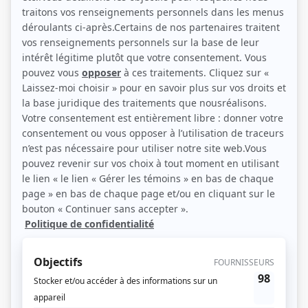
Charles Lafortune (Source: TVA)
Description sommaire de l'histoire
Rétrospective des moments marquants des saisons précédentes de
l'émission millionnaire
La Voix
. Au menu de cette heure et demie empreinte
de nostalgie : performances vocales mémorables, rencontres humaines
significatives, retrouvailles émotives, secrets de coulisse inédits et
anecdotes savoureuses de plusieurs personnes dont Marc Dupré, Kevin
Bazinet, Ludovick Bourgeois, Louis-Jean Cormier, Matt Lang et Roxane
Bruneau.