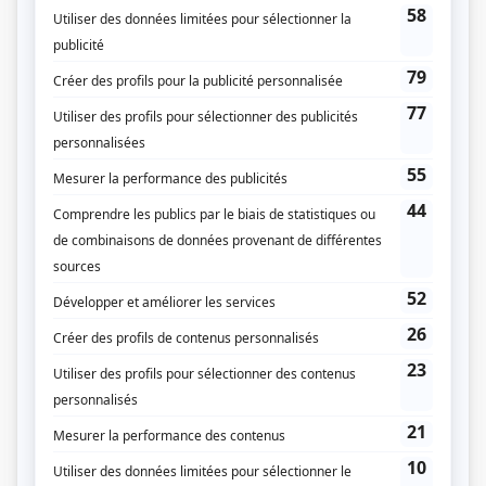
(Fourni par la production)
Liens
Fiche de
La Voix 10 ans
sur Showbizz.net
Genre
Variété
Animation
Charles Lafortune
Invité.e.s
Marc Dupré
Kevin Bazinet
Ludovick Bourgeois
Louis-Jean Cormier
Matt Lang
Roxane Bruneau