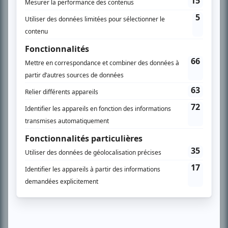
Chroniqueur télé du journal Le Soleil depuis 2001, Richard Therrien carbure à
son petit écran. Celui qu’on surnomme parfois «l’encyclopédie de la
télévision» a d’abord oeuvré au magazine TV Hebdo de 1996 à 2001. Sa
spécialité: la télé québécoise. On peut l’entendre régulièrement commenter
l’actualité télévisuelle au 98,5.
En savoir plus »
SUR LE RÉSEAU BIZZ MÉDIA
PLAN DU SITE
Accueil
Liste des oeuvres
Liste des comédiens
Recherche avancée