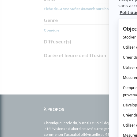
Fiche de
La face cachée du monde
sur Showbizz.net
Genre
Comédie
Diffuseur(s)
Durée et heure de diffusion
Informations
complémentaires
À PROPOS
Chroniqueur télé du journal Le Soleil depuis 2001, Richa
la télévision» a d’abord oeuvré au magazine TV Hebdo de 
commenter l’actualité télévisuelle au 98,5.