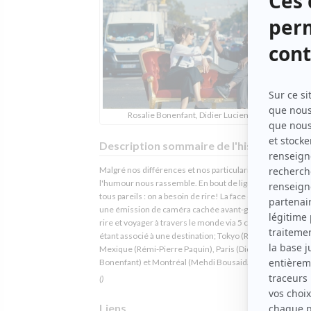
Rosalie Bonenfant, Didier Lucien (Source: TVA)
Description sommaire de l'histoire
Malgré nos différences et nos particularités culturelles,
l'humour nous rassemble. En bout de ligne nous somme
tous pareils : on a besoin de rire! La face cachée du mond
une émission de caméra cachée avant-gardiste qui nous f
rire et voyager à travers le monde via 5 comédiens, chac
étant associé à une destination; Tokyo (Rosalie Vaillancour
Mexique (Rémi-Pierre Paquin), Paris (Didier Lucien et Ros
Bonenfant) et Montréal (Mehdi Bousaidan)!
()
Liens