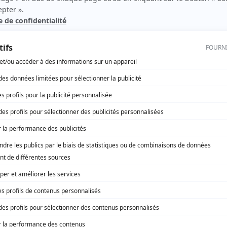
rd Therrien carbure à son petit écran. Celui qu’on surnomme parfois «l’encyclopédie 
1996 à 2001. Sa spécialité: la télé québécoise. On peut l’entendre régulièrement