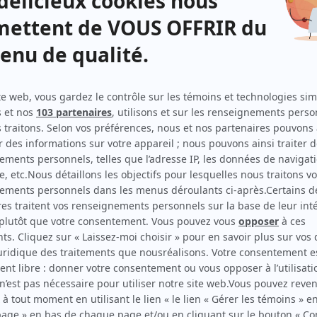
s
e est
ait
un
t),
alie